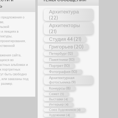
Ь
Архитектура
(22)
 предложения о
ве,
Архитекторы
льской
(21)
 и лекциях в
тектуры,
Студия 44
(21)
 проектирования,
Григорьев
(20)
ественной
Петербург
(12)
ажения сайта,
Памятники
(10)
щихся во
астных альбомах и
Портрет
(10)
х портретных
Фотография
(10)
гут быть свободно
Архитектурная
 или заказаны под
фотосъемка
(9)
 размер.
Конкурсы
(8)
Сюжет
(5)
Выставки
(4)
Интерьер
(4)
Союз Художников
(4)
Художники
(4)