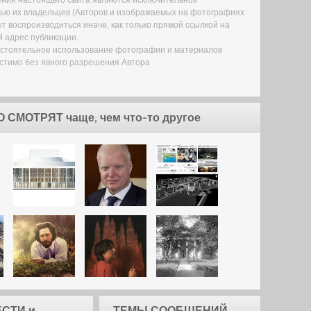
ью их владельцев (Авторов и изображаемых на фотографиях
гут воспроизводиться иначе, как только прямой ссылкой на
 адрес публикации.
остоятельное использование фотографии и материалов
стимо без явного разрешения Автора
О СМОТРЯТ чаще, чем что-то другое
СТИ и
ТЕМЫ СООБЩЕНИЙ