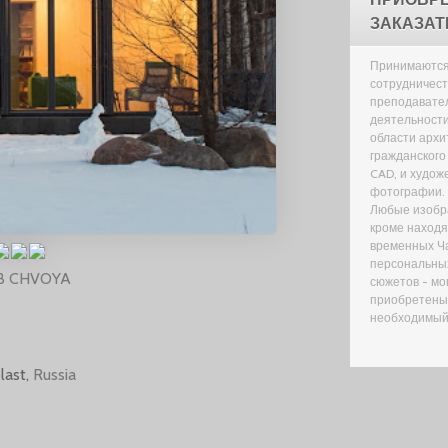
ЗАКАЗАТ
Принимаются
сотрудничест
преподавате
деятельности
области архи
гражданского
CAD, и худож
фотографии.
Любые изобр
кроме находя
временных Ч
персональны
 AB CHVOYA
сюжетов - мо
приобретены,
необходимый
last,
Russia