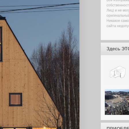
собственност
Лиц) и не мо
оригинальный
Никакое сам
сайта недопу
Здесь ЭТ
ПРИОБРЕ