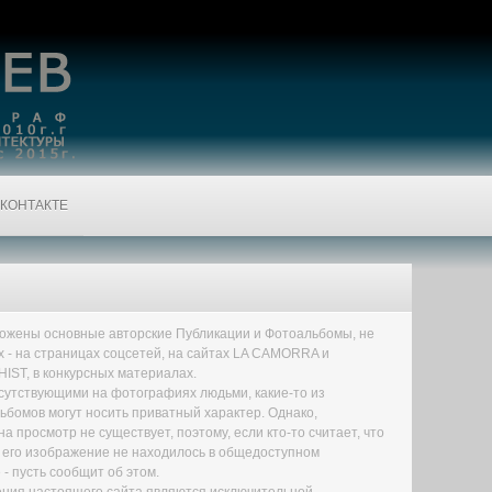
КОНТАКТЕ
ожены основные авторские Публикации и Фотоальбомы, не
х - на страницах соцсетей, на сайтах LA CAMORRA и
IST,
в конкурсных материалах
.
исутствующими на фотографиях людьми, какие-то из
ьбомов могут носить приватный характер. Однако,
а просмотр не существует, поэтому, если кто-то считает, что
 его изображение не находилось в общедоступном
 - пусть сообщит об этом.
ния настоящего сайта являются исключительной