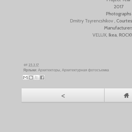
2017
Photograph
Dmitry Tsyrencshikov
, Court
Manufacturer
VELUX
, Ikea, RO
от
25.3.17
Ярлыки:
Архитекторы
,
Архитектурная фотосъемка
<