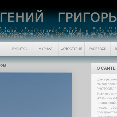
Я
ВИЗИТКА
ЖУРНАЛ
ФОТОСТУДИЯ
FACEBOOK
В
дом
О САЙТЕ
Здесь распол
считая прочи
PHOTOGRAPH
В связи с пр
указанных Ал
ограничений н
лучше, чтобы
пространстве
Все изображе