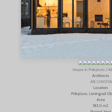
House in Pribylovo /
Architects
AB CHVOYA
Location
Pribylovo, Leningrad Ob
Area
183.0 m2
Project Year