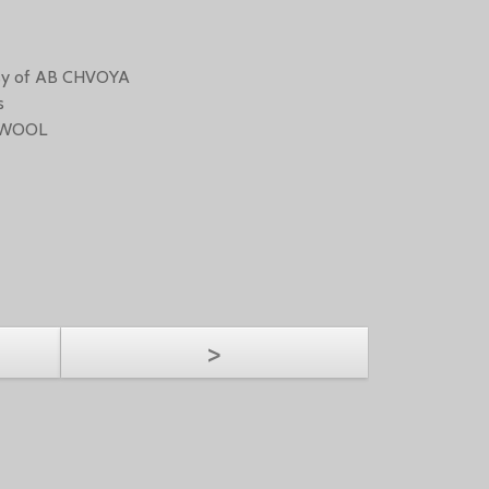
s
esy of AB CHVOYA
s
CKWOOL
>